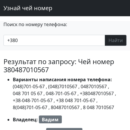
Узнай чей номер
Поиск по номеру телефона:
Найти
Результат по запросу: Чей номер
380487010567
Варианты написания номера телефона:
(048)701-05-67
,
(048)7010567
,
0487010567
,
048 701 05 67
,
048-701-05-67
,
+380487010567
,
+38-048-701-05-67
,
+38 048 701-05-67
,
8(048)701-05-67
,
80487010567
,
8 048 7010567
Владелец:
Вадим