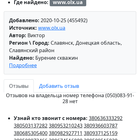
Где найдено:
www.olx.ua
Добавлено:
2020-10-25 (455492)
Источник:
www.olx.ua
Автор:
Виктор
Регион \ Город:
Славянск, Донецкая область,
Славянский район
Найдено:
Бурение скважин
Подробнее
Отзывы
Добавить отзыв
Отзывов на владельца номер телефона (050)083-91-
28 нет
Узнай кто звонит с номера:
380636333292
380503137282
380953210243
380936603787
380685305400
380982927711
380937125159