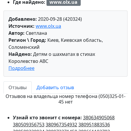
Где найдено:
www.olx.ua
Добавлено:
2020-09-28 (420324)
Источник:
www.olx.ua
Автор:
Светлана
Регион \ Город:
Киев, Киевская область,
Соломенский
Найдено:
Детям о шахматах в стихах
Королевство АВС
Подробнее
Отзывы
Добавить отзыв
Отзывов на владельца номер телефона (050)325-01-
45 нет
Узнай кто звонит с номера:
380634905068
380509356753
380967354932
380951883536