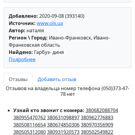
Добавлено:
2020-09-08 (393140)
Источник:
www.olx.ua
Автор:
наталія
Регион \ Город:
Ивано-Франковск, Ивано-
Франковская область
Найдено:
Гарбуз- диня
Подробнее
Отзывы
Добавить отзыв
Отзывов на владельца номер телефона (050)373-47-
78 нет
Узнай кто звонит с номера:
380682088704
380955470762
380631098897
380962776883
380508116654
380674850306
380970356909
380505312080
380931920573
380502549822