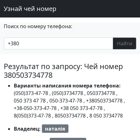
Узнай чей номер
Поиск по номеру телефона:
Найти
Результат по запросу: Чей номер
380503734778
Варианты написания номера телефона:
(050)373-47-78
,
(050)3734778
,
0503734778
,
050 373 47 78
,
050-373-47-78
,
+380503734778
,
+38-050-373-47-78
,
+38 050 373-47-78
,
8(050)373-47-78
,
80503734778
,
8 050 3734778
Владелец:
наталія