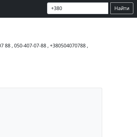
Найти
07 88
,
050-407-07-88
,
+380504070788
,