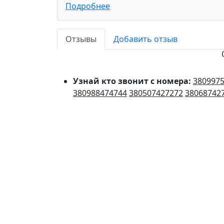
Подробнее
Отзывы
Добавить отзыв
Узнай кто звонит с номера:
380997
380988474744
380507427272
38068742