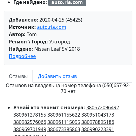
Где найдено:
auto.ria.com
Добавлено:
2020-04-25 (45425)
Источник:
auto.ria.com
Автор:
Tom
Регион \ Город:
Ужгород
Найдено:
Nissan Leaf SV 2018
Подробнее
Отзывы
Добавить отзыв
Отзывов на владельца номер телефона (050)657-92-
70 нет
Узнай кто звонит с номера:
380672096492
380961278155
380961155622
380951043173
380982576066
380961115095
380978895186
380969701949
380673385863
380990223391