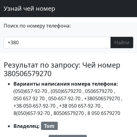
Узнай чей номер
Поиск по номеру телефона:
Найти
Результат по запросу: Чей номер
380506579270
Варианты написания номера телефона:
(050)657-92-70
,
(050)6579270
,
0506579270
,
050 657 92 70
,
050-657-92-70
,
+380506579270
,
+38-050-657-92-70
,
+38 050 657-92-70
,
8(050)657-92-70
,
80506579270
,
8 050 6579270
Владелец:
Tom