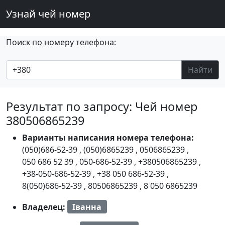
Узнай чей номер
Поиск по номеру телефона:
Найти
Результат по запросу: Чей номер
380506865239
Варианты написания номера телефона:
(050)686-52-39
,
(050)6865239
,
0506865239
,
050 686 52 39
,
050-686-52-39
,
+380506865239
,
+38-050-686-52-39
,
+38 050 686-52-39
,
8(050)686-52-39
,
80506865239
,
8 050 6865239
Владелец:
Іванна