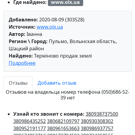
Где найдено:
www.olx.ua
Добавлено:
2020-08-09 (303528)
Источник:
www.olx.ua
Автор:
Іванна
Регион \ Город:
Пульмо, Волынская область,
Шацкий район
Найдено:
Терміново продаж землі
Подробнее
Отзывы
Добавить отзыв
Отзывов на владельца номер телефона (050)686-52-
39 нет
Узнай кто звонит с номера:
380938737500
380986435252
380682109797
380930308302
380952191177
380961653663
380986937757