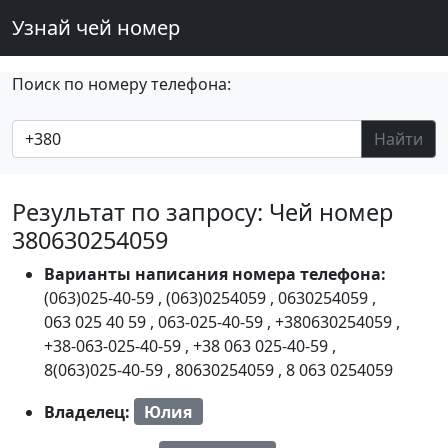
Узнай чей номер
Поиск по номеру телефона:
Найти
Результат по запросу: Чей номер
380630254059
Варианты написания номера телефона:
(063)025-40-59
,
(063)0254059
,
0630254059
,
063 025 40 59
,
063-025-40-59
,
+380630254059
,
+38-063-025-40-59
,
+38 063 025-40-59
,
8(063)025-40-59
,
80630254059
,
8 063 0254059
Владелец:
Юлия