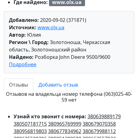
Где найдено:
www.olx.ua
Добавлено:
2020-09-02 (371871)
Источник:
www.olx.ua
Автор:
Юлия
Регион \ Город:
Золотоноша, Черкасская
область, Золотоношский район
Найдено:
Розборка John Deere 9500/9600
Подробнее
Отзывы
Добавить отзыв
Отзывов на владельца номер телефона (063)025-40-
59 нет
Узнай кто звонит с номера:
380639889179
380507181715
380965769999
380679070358
380956819803
380677834962
380679988112