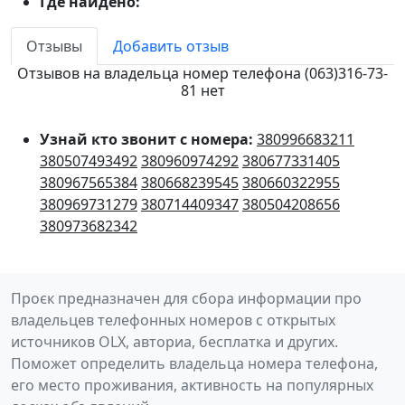
Где найдено:
Отзывы
Добавить отзыв
Отзывов на владельца номер телефона (063)316-73-
81 нет
Узнай кто звонит с номера:
380996683211
380507493492
380960974292
380677331405
380967565384
380668239545
380660322955
380969731279
380714409347
380504208656
380973682342
Проєк предназначен для сбора информации про
владельцев телефонных номеров с открытых
источников OLX, авториа, бесплатка и других.
Поможет определить владельца номера телефона,
его место проживания, активность на популярных