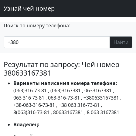
Узнай чей номер
Поиск по номеру телефона:
Найти
Результат по запросу: Чей номер
380633167381
Варианты написания номера телефона:
(063)316-73-81
,
(063)3167381
,
0633167381
,
063 316 73 81
,
063-316-73-81
,
+380633167381
,
+38-063-316-73-81
,
+38 063 316-73-81
,
8(063)316-73-81
,
80633167381
,
8 063 3167381
Владелец: