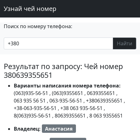
Узнай чей номер
Поиск по номеру телефона:
Найти
Результат по запросу: Чей номер
380639355651
Варианты написания номера телефона:
(063)935-56-51
,
(063)9355651
,
0639355651
,
063 935 56 51
,
063-935-56-51
,
+380639355651
,
+38-063-935-56-51
,
+38 063 935-56-51
,
8(063)935-56-51
,
80639355651
,
8 063 9355651
Владелец:
Анастасия