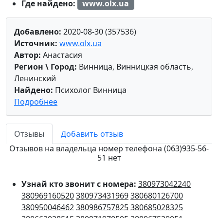
Где найдено:
www.olx.ua
Добавлено:
2020-08-30 (357536)
Источник:
www.olx.ua
Автор:
Анастасия
Регион \ Город:
Винница, Винницкая область,
Ленинский
Найдено:
Психолог Винница
Подробнее
Отзывы
Добавить отзыв
Отзывов на владельца номер телефона (063)935-56-
51 нет
Узнай кто звонит с номера:
380973042240
380969160520
380973431969
380680126700
380950046462
380986757825
380685028325