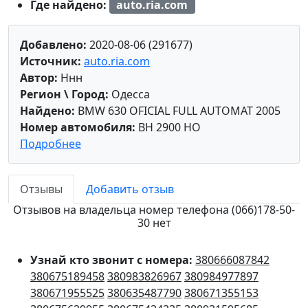
Где найдено:
auto.ria.com
Добавлено:
2020-08-06 (291677)
Источник:
auto.ria.com
Автор:
Ннн
Регион \ Город:
Одесса
Найдено:
BMW 630 OFICIAL FULL AUTOMAT 2005
Номер автомобиля:
BH 2900 HO
Подробнее
Отзывы
Добавить отзыв
Отзывов на владельца номер телефона (066)178-50-
30 нет
Узнай кто звонит с номера:
380666087842
380675189458
380983826967
380984977897
380671955525
380635487790
380671355153