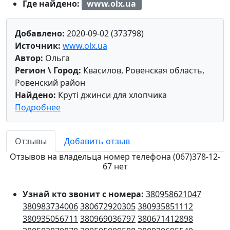
Где найдено:
www.olx.ua
Добавлено:
2020-09-02 (373798)
Источник:
www.olx.ua
Автор:
Ольга
Регион \ Город:
Квасилов, Ровенская область,
Ровенский район
Найдено:
Круті джинси для хлопчика
Подробнее
Отзывы
Добавить отзыв
Отзывов на владельца номер телефона (067)378-12-
67 нет
Узнай кто звонит с номера:
380958621047
380983734006
380672920305
380935851112
380935056711
380969036797
380671412898