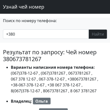
Узнай чей номер
Поиск по номеру телефона:
Найти
Результат по запросу: Чей номер
380673781267
Варианты написания номера телефона:
(067)378-12-67
,
(067)3781267
,
0673781267
,
067 378 12 67
,
067-378-12-67
,
+380673781267
,
+38-067-378-12-67
,
+38 067 378-12-67
,
8(067)378-12-67
,
80673781267
,
8 067 3781267
Владелец:
Ольга