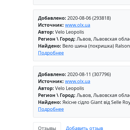
Добавлено:
2020-08-06 (293818)
Источник:
www.olx.ua
Автор:
Velo Leopolis
Регион \ Город:
Львов, Львовская обла
Найдено:
Вело шина (покришкa) Ralson 2
Подробнее
Добавлено:
2020-08-11 (307796)
Источник:
www.olx.ua
Автор:
Velo Leopolis
Регион \ Город:
Львов, Львовская обла
Найдено:
Якісне сідло Giant від Selle Roy
Подробнее
Отзывы
Добавить отзыв