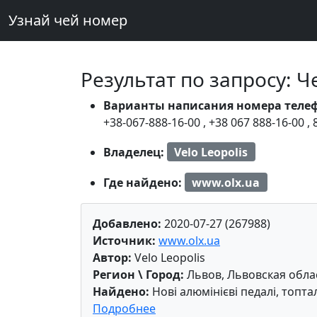
Узнай чей номер
Результат по запросу: 
Варианты написания номера теле
+38-067-888-16-00
,
+38 067 888-16-00
,
Владелец:
Velo Leopolis
Где найдено:
www.olx.ua
Добавлено:
2020-07-27 (267988)
Источник:
www.olx.ua
Автор:
Velo Leopolis
Регион \ Город:
Львов, Львовская обла
Найдено:
Нові алюмінієві педалі, топт
Подробнее