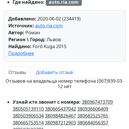
Где найдено:
auto.ria.com
Добавлено:
2020-06-02 (234419)
Источник:
auto.ria.com
Автор:
Роман
Регион \ Город:
Львов
Найдено:
Ford Kuga 2015
Подробнее
Отзывы
Добавить отзыв
Отзывов на владельца номер телефона (067)939-03-
12 нет
Узнай кто звонит с номера:
380967473709
380505139110
380665437042
380936606409
380503906534
380984826467
380682525765
380665753514
380987212903
380684056357