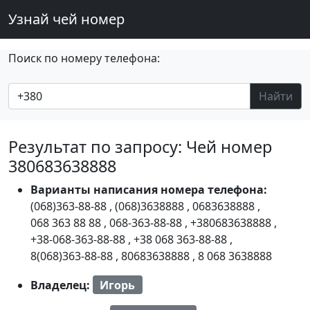
Узнай чей номер
Поиск по номеру телефона:
Найти
Результат по запросу: Чей номер
380683638888
Варианты написания номера телефона:
(068)363-88-88
,
(068)3638888
,
0683638888
,
068 363 88 88
,
068-363-88-88
,
+380683638888
,
+38-068-363-88-88
,
+38 068 363-88-88
,
8(068)363-88-88
,
80683638888
,
8 068 3638888
Владелец:
Игорь