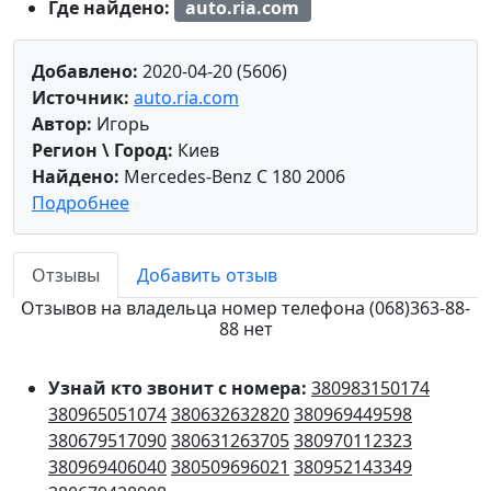
Где найдено:
auto.ria.com
Добавлено:
2020-04-20 (5606)
Источник:
auto.ria.com
Автор:
Игорь
Регион \ Город:
Киев
Найдено:
Mercedes-Benz C 180 2006
Подробнее
Отзывы
Добавить отзыв
Отзывов на владельца номер телефона (068)363-88-
88 нет
Узнай кто звонит с номера:
380983150174
380965051074
380632632820
380969449598
380679517090
380631263705
380970112323
380969406040
380509696021
380952143349