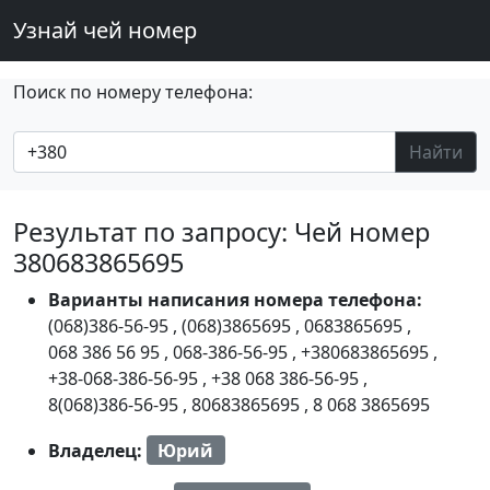
Узнай чей номер
Поиск по номеру телефона:
Найти
Результат по запросу: Чей номер
380683865695
Варианты написания номера телефона:
(068)386-56-95
,
(068)3865695
,
0683865695
,
068 386 56 95
,
068-386-56-95
,
+380683865695
,
+38-068-386-56-95
,
+38 068 386-56-95
,
8(068)386-56-95
,
80683865695
,
8 068 3865695
Владелец:
Юрий