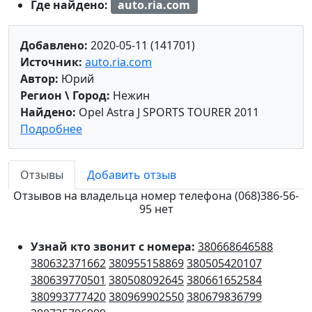
Где найдено:
auto.ria.com
Добавлено:
2020-05-11 (141701)
Источник:
auto.ria.com
Автор:
Юрий
Регион \ Город:
Нежин
Найдено:
Opel Astra J SPORTS TOURER 2011
Подробнее
Отзывы
Добавить отзыв
Отзывов на владельца номер телефона (068)386-56-
95 нет
Узнай кто звонит с номера:
380668646588
380632371662
380955158869
380505420107
380639770501
380508092645
380661652584
380993777420
380969902550
380679836799