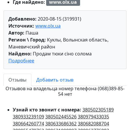
Где найдено:
www.olx.ua
Добавлено:
2020-08-15 (319931)
Источник:
www.olx.ua
Автор:
Паша
Регион \ Город:
Куклы, Волынская область,
Маневичский район
Найдено:
Продам тюки сіно солома
Подробнее
Отзывы
Добавить отзыв
Отзывов на владельца номер телефона (068)389-85-
54 нет
Узнай кто звонит с номера:
380502305189
380933239109
380502445526
380979433035
380664260774
380633686362
380682088704