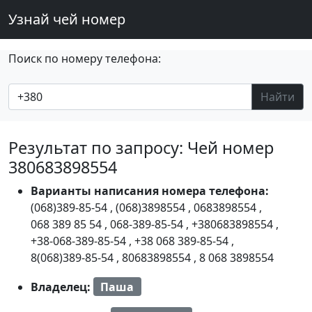
Узнай чей номер
Поиск по номеру телефона:
Найти
Результат по запросу: Чей номер
380683898554
Варианты написания номера телефона:
(068)389-85-54
,
(068)3898554
,
0683898554
,
068 389 85 54
,
068-389-85-54
,
+380683898554
,
+38-068-389-85-54
,
+38 068 389-85-54
,
8(068)389-85-54
,
80683898554
,
8 068 3898554
Владелец:
Паша