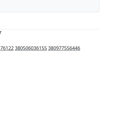
т
376122
380506036155
380977556446