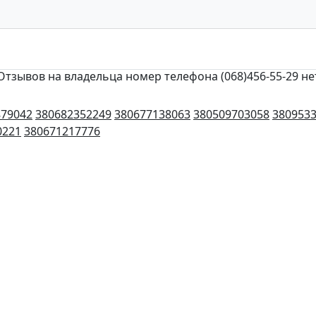
Отзывов на владельца номер телефона (068)456-55-29 не
879042
380682352249
380677138063
380509703058
380953
0221
380671217776