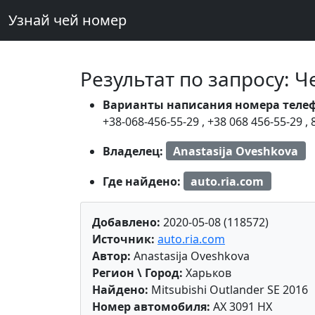
Узнай чей номер
Результат по запросу: 
Варианты написания номера теле
+38-068-456-55-29
,
+38 068 456-55-29
,
Владелец:
Anastasija Oveshkova
Где найдено:
auto.ria.com
Добавлено:
2020-05-08 (118572)
Источник:
auto.ria.com
Автор:
Anastasija Oveshkova
Регион \ Город:
Харьков
Найдено:
Mitsubishi Outlander SE 2016
Номер автомобиля:
AX 3091 HX