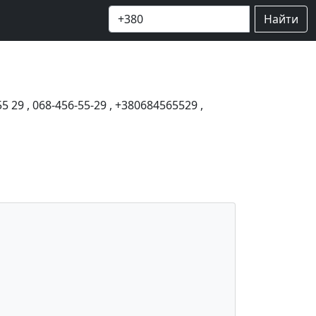
Найти
55 29
,
068-456-55-29
,
+380684565529
,