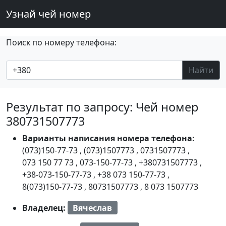
Узнай чей номер
Поиск по номеру телефона:
Найти
Результат по запросу: Чей номер
380731507773
Варианты написания номера телефона:
(073)150-77-73
,
(073)1507773
,
0731507773
,
073 150 77 73
,
073-150-77-73
,
+380731507773
,
+38-073-150-77-73
,
+38 073 150-77-73
,
8(073)150-77-73
,
80731507773
,
8 073 1507773
Владелец:
Вячеслав