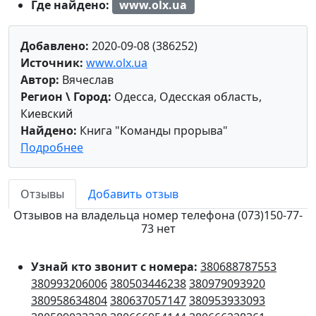
Где найдено:
www.olx.ua
Добавлено:
2020-09-08 (386252)
Источник:
www.olx.ua
Автор:
Вячеслав
Регион \ Город:
Одесса, Одесская область,
Киевский
Найдено:
Книга "Команды прорыва"
Подробнее
Отзывы
Добавить отзыв
Отзывов на владельца номер телефона (073)150-77-
73 нет
Узнай кто звонит с номера:
380688787553
380993206006
380503446238
380979093920
380958634804
380637057147
380953933093