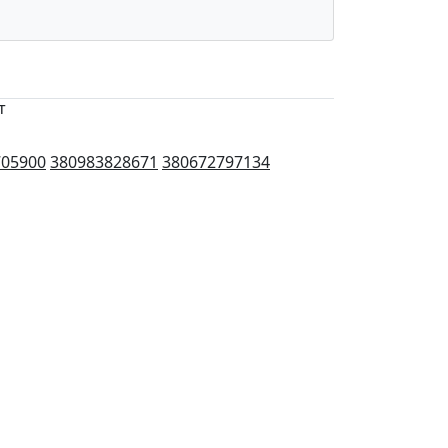
т
705900
380983828671
380672797134