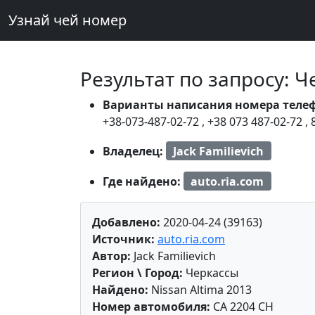
Узнай чей номер
Результат по запросу: 
Варианты написания номера теле
+38-073-487-02-72
,
+38 073 487-02-72
,
Владелец:
Jack Familievich
Где найдено:
auto.ria.com
Добавлено:
2020-04-24 (39163)
Источник:
auto.ria.com
Автор:
Jack Familievich
Регион \ Город:
Черкассы
Найдено:
Nissan Altima 2013
Номер автомобиля:
CA 2204 CH