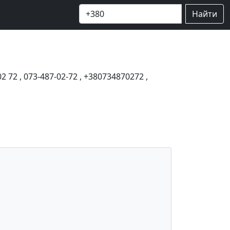
Найти
02 72
,
073-487-02-72
,
+380734870272
,