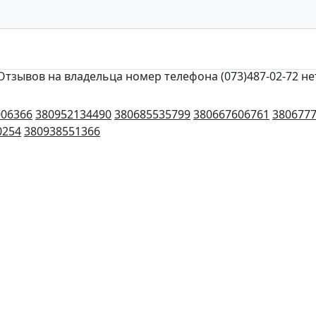
Отзывов на владельца номер телефона (073)487-02-72 не
006366
380952134490
380685535799
380667606761
380677
0254
380938551366