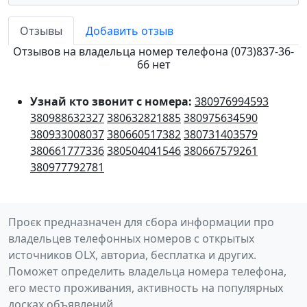
Отзывы
Добавить отзыв
Отзывов на владельца номер телефона (073)837-36-
66 нет
Узнай кто звонит с номера:
380976994593
380988632327
380632821885
380975634590
380933008037
380660517382
380731403579
380661777336
380504041546
380667579261
380977792781
Проєк предназначен для сбора информации про
владельцев телефонных номеров с открытых
источников OLX, авториа, бесплатка и других.
Поможет определить владельца номера телефона,
его место проживания, активность на популярных
досках объявлений.