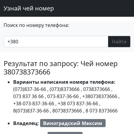
Узнай чей номер
Поиск по номеру телефона:
Найти
Результат по запросу: Чей номер
380738373666
Варианты написания номера телефона:
(073)837-36-66
,
(073)8373666
,
0738373666
,
073 837 36 66
,
073-837-36-66
,
+380738373666
,
+38-073-837-36-66
,
+38 073 837-36-66
,
8(073)837-36-66
,
80738373666
,
8 073 8373666
Владелец:
Виноградский Максим