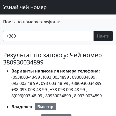
Узнай чей номер
Поиск по номеру телефона:
Найти
Результат по запросу: Чей номер
380930034899
Варианты написания номера телефона:
(093)003-48-99
,
(093)0034899
,
0930034899
,
093 003 48 99
,
093-003-48-99
,
+380930034899
,
+38-093-003-48-99
,
+38 093 003-48-99
,
8(093)003-48-99
,
80930034899
,
8 093 0034899
Владелец:
Виктор