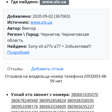
Где найдено:
www.olx.ua
Добавлено:
2020-09-02 (367063)
Источник:
www.olx.ua
Автор:
Виктор
Регион \ Город:
Чернигов, Черниговская
область
Найдено:
Sony slt-a77v a77 + 2обьектива!!!
Подробнее
Отзывы
Добавить отзыв
Отзывов на владельца номер телефона (093)003-48-
99 нет
Узнай кто звонит с номера:
380661635070
380678240940
380992858824
380938358595
380953398176
380663334609
380965635237