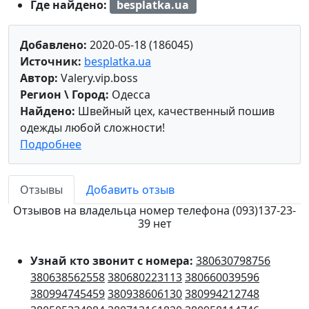
Где найдено:
besplatka.ua
Добавлено:
2020-05-18 (186045)
Источник:
besplatka.ua
Автор:
Valery.vip.boss
Регион \ Город:
Одесса
Найдено:
Швейный цех, качественный пошив
одежды любой сложности!
Подробнее
Отзывы
Добавить отзыв
Отзывов на владельца номер телефона (093)137-23-
39 нет
Узнай кто звонит с номера:
380630798756
380638562558
380680223113
380660039596
380994745459
380938606130
380994212748