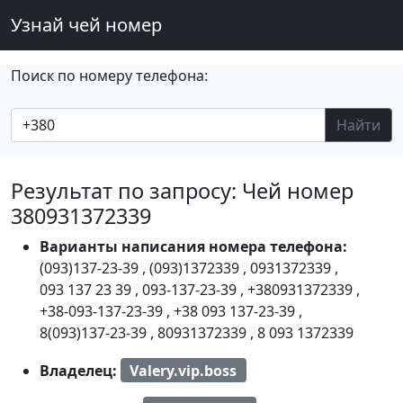
Узнай чей номер
Поиск по номеру телефона:
Найти
Результат по запросу: Чей номер
380931372339
Варианты написания номера телефона:
(093)137-23-39
,
(093)1372339
,
0931372339
,
093 137 23 39
,
093-137-23-39
,
+380931372339
,
+38-093-137-23-39
,
+38 093 137-23-39
,
8(093)137-23-39
,
80931372339
,
8 093 1372339
Владелец:
Valery.vip.boss