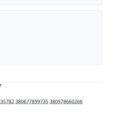
т
035782
380677899735
380978660266