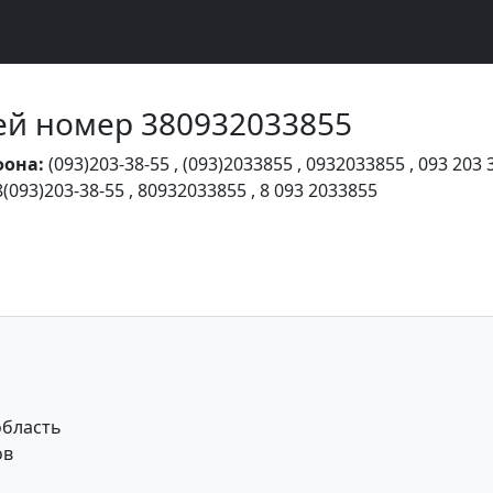
Чей номер 380932033855
фона:
(093)203-38-55
,
(093)2033855
,
0932033855
,
093 203 
8(093)203-38-55
,
80932033855
,
8 093 2033855
область
ов