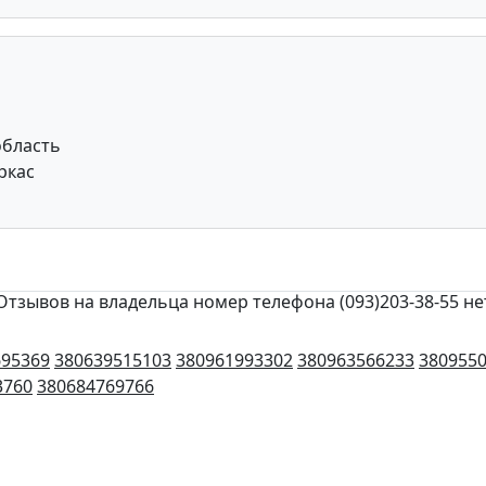
область
ркас
Отзывов на владельца номер телефона (093)203-38-55 не
695369
380639515103
380961993302
380963566233
380955
3760
380684769766