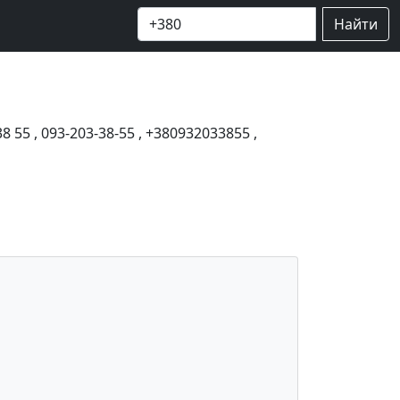
Найти
38 55
,
093-203-38-55
,
+380932033855
,