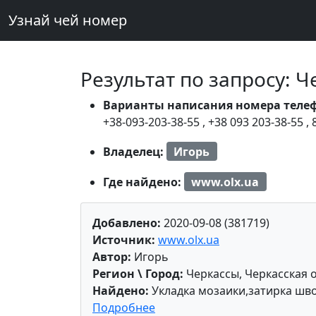
Узнай чей номер
Результат по запросу: 
Варианты написания номера теле
+38-093-203-38-55
,
+38 093 203-38-55
,
Владелец:
Игорь
Где найдено:
www.olx.ua
Добавлено:
2020-09-08 (381719)
Источник:
www.olx.ua
Автор:
Игорь
Регион \ Город:
Черкассы, Черкасская 
Найдено:
Укладка мозаики,затирка шв
Подробнее