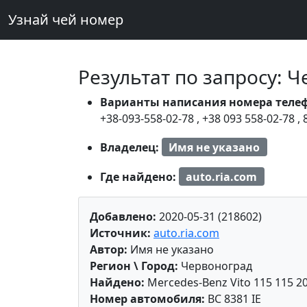
Узнай чей номер
Результат по запросу: 
Варианты написания номера теле
+38-093-558-02-78
,
+38 093 558-02-78
,
Владелец:
Имя не указано
Где найдено:
auto.ria.com
Добавлено:
2020-05-31 (218602)
Источник:
auto.ria.com
Автор:
Имя не указано
Регион \ Город:
Червоноград
Найдено:
Mercedes-Benz Vito 115 115 2
Номер автомобиля:
BC 8381 IE