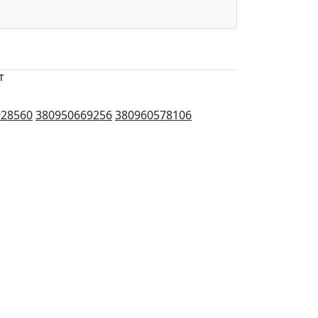
т
928560
380950669256
380960578106