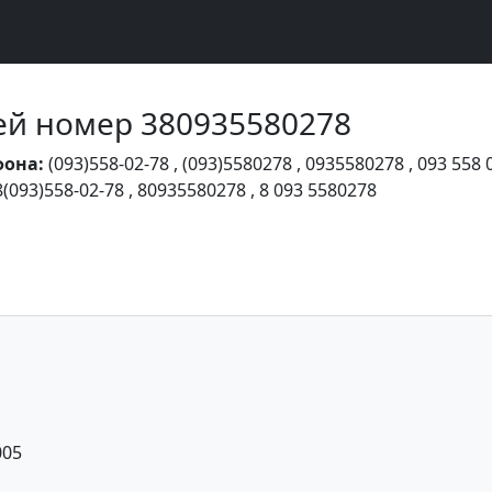
Чей номер 380935580278
фона:
(093)558-02-78
,
(093)5580278
,
0935580278
,
093 558 
8(093)558-02-78
,
80935580278
,
8 093 5580278
005