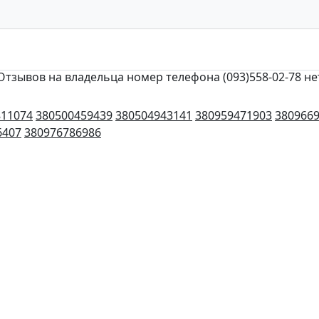
Отзывов на владельца номер телефона (093)558-02-78 не
811074
380500459439
380504943141
380959471903
380966
6407
380976786986