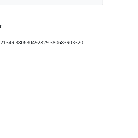
т
821349
380630492829
380683903320