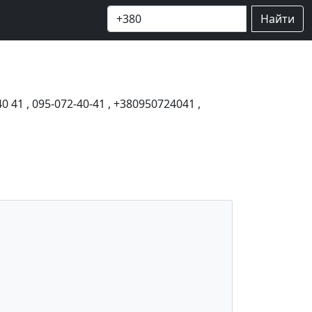
Найти
40 41
,
095-072-40-41
,
+380950724041
,