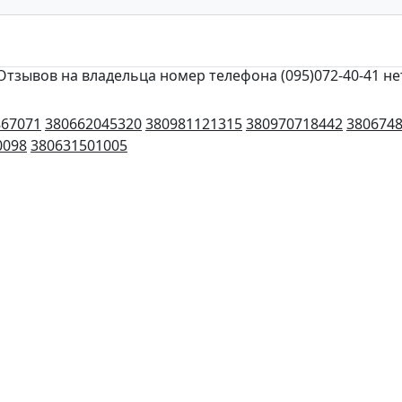
Отзывов на владельца номер телефона (095)072-40-41 не
867071
380662045320
380981121315
380970718442
380674
0098
380631501005