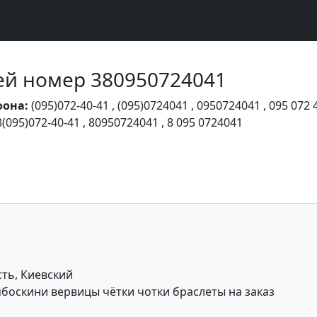
Чей номер 380950724041
фона:
(095)072-40-41
,
(095)0724041
,
0950724041
,
095 072 
8(095)072-40-41
,
80950724041
,
8 095 0724041
сть, Киевский
оскини вервицы чётки чотки браслеты на заказ