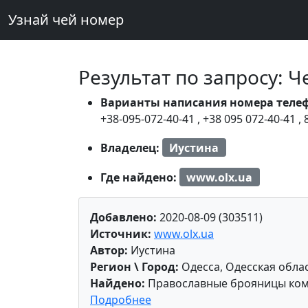
Узнай чей номер
Результат по запросу: 
Варианты написания номера теле
+38-095-072-40-41
,
+38 095 072-40-41
,
Владелец:
Иустина
Где найдено:
www.olx.ua
Добавлено:
2020-08-09 (303511)
Источник:
www.olx.ua
Автор:
Иустина
Регион \ Город:
Одесса, Одесская обла
Найдено:
Православные брояницы комб
Подробнее