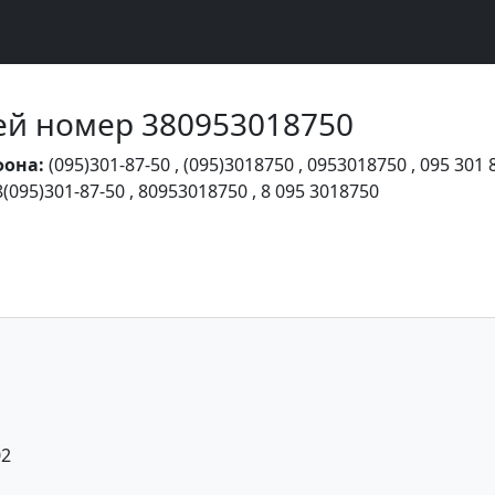
Чей номер 380953018750
фона:
(095)301-87-50
,
(095)3018750
,
0953018750
,
095 301 
8(095)301-87-50
,
80953018750
,
8 095 3018750
02