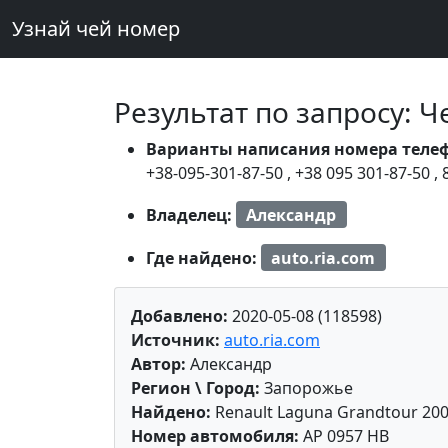
Узнай чей номер
Результат по запросу: 
Варианты написания номера теле
+38-095-301-87-50
,
+38 095 301-87-50
,
Владелец:
Александр
Где найдено:
auto.ria.com
Добавлено:
2020-05-08 (118598)
Источник:
auto.ria.com
Автор:
Александр
Регион \ Город:
Запорожье
Найдено:
Renault Laguna Grandtour 20
Номер автомобиля:
AP 0957 HB