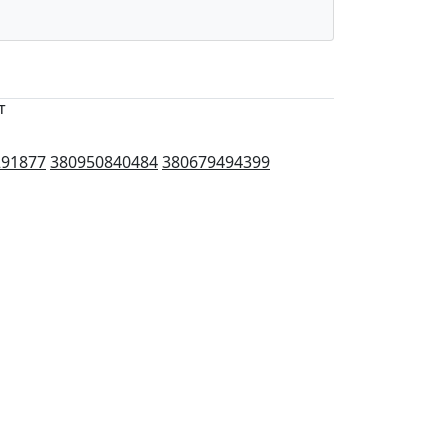
т
291877
380950840484
380679494399