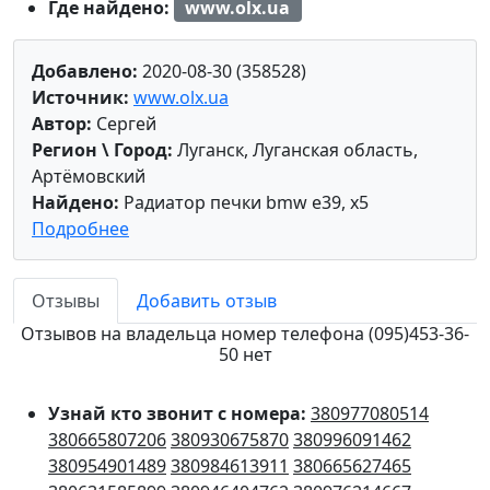
Где найдено:
www.olx.ua
Добавлено:
2020-08-30 (358528)
Источник:
www.olx.ua
Автор:
Сергей
Регион \ Город:
Луганск, Луганская область,
Артёмовский
Найдено:
Радиатор печки bmw e39, x5
Подробнее
Отзывы
Добавить отзыв
Отзывов на владельца номер телефона (095)453-36-
50 нет
Узнай кто звонит с номера:
380977080514
380665807206
380930675870
380996091462
380954901489
380984613911
380665627465