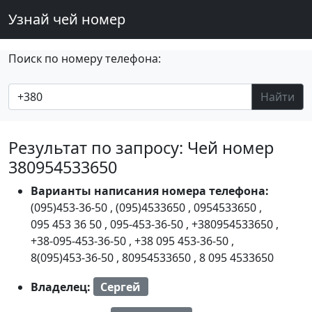
Узнай чей номер
Поиск по номеру телефона:
Найти
Результат по запросу: Чей номер
380954533650
Варианты написания номера телефона:
(095)453-36-50
,
(095)4533650
,
0954533650
,
095 453 36 50
,
095-453-36-50
,
+380954533650
,
+38-095-453-36-50
,
+38 095 453-36-50
,
8(095)453-36-50
,
80954533650
,
8 095 4533650
Владелец:
Сергей