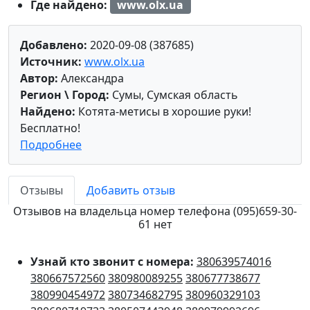
Где найдено:
www.olx.ua
Добавлено:
2020-09-08 (387685)
Источник:
www.olx.ua
Автор:
Александра
Регион \ Город:
Сумы, Сумская область
Найдено:
Котята-метисы в хорошие руки!
Бесплатно!
Подробнее
Отзывы
Добавить отзыв
Отзывов на владельца номер телефона (095)659-30-
61 нет
Узнай кто звонит с номера:
380639574016
380667572560
380980089255
380677738677
380990454972
380734682795
380960329103