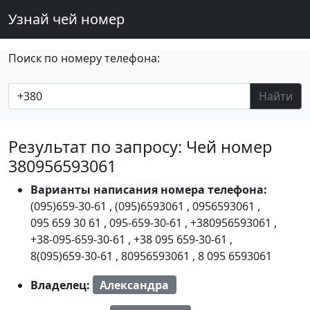
Узнай чей номер
Поиск по номеру телефона:
Найти
Результат по запросу: Чей номер
380956593061
Варианты написания номера телефона:
(095)659-30-61
,
(095)6593061
,
0956593061
,
095 659 30 61
,
095-659-30-61
,
+380956593061
,
+38-095-659-30-61
,
+38 095 659-30-61
,
8(095)659-30-61
,
80956593061
,
8 095 6593061
Владелец:
Александра