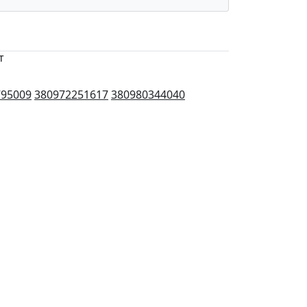
т
795009
380972251617
380980344040