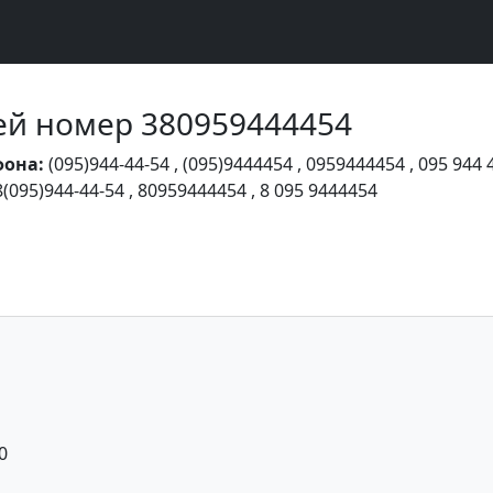
Чей номер 380959444454
фона:
(095)944-44-54
,
(095)9444454
,
0959444454
,
095 944 
8(095)944-44-54
,
80959444454
,
8 095 9444454
0