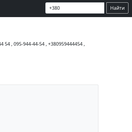
Найти
44 54
,
095-944-44-54
,
+380959444454
,