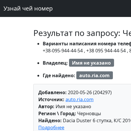
Узнай чей номер
Результат по запросу: 
Варианты написания номера теле
+38-095-944-44-54
,
+38 095 944-44-54
,
Владелец:
Имя не указано
Где найдено:
auto.ria.com
Добавлено:
2020-05-26 (204297)
Источник:
auto.ria.com
Автор:
Имя не указано
Регион \ Город:
Черновцы
Найдено:
Dacia Duster 6 ступка, К/С 201
Подробнее