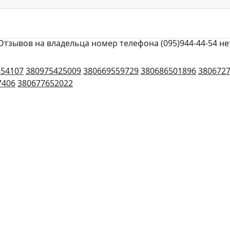
Отзывов на владельца номер телефона (095)944-44-54 не
854107
380975425009
380669559729
380686501896
380672
7406
380677652022