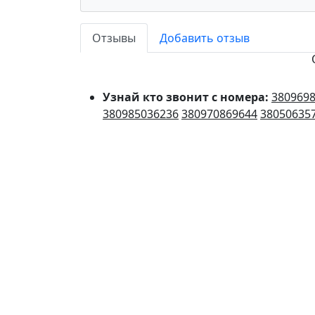
Отзывы
Добавить отзыв
Узнай кто звонит с номера:
380969
380985036236
380970869644
38050635