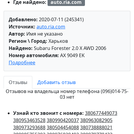
Где найдено:
auto.ria.com
Добавлено:
2020-07-11 (245341)
Источник:
auto.ria.com
Автор:
Имя не указано
Регион \ Город:
Харьков
Найдено:
Subaru Forester 2.0 X AWD 2006
Номер автомобиля:
AX 9049 EK
Подробнее
Отзывы
Добавить отзыв
Отзывов на владельца номер телефона (096)014-75-
03 нет
Узнай кто звонит с номера:
380677449073
380953463528
380990420037
380963082905
380973293688
380504454088
380738888021