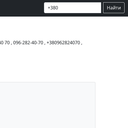
Найти
40 70
,
096-282-40-70
,
+380962824070
,