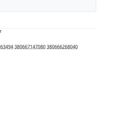
т
063494
380667147080
380666268040