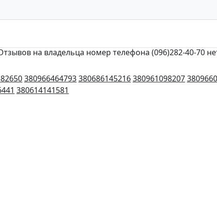
Отзывов на владельца номер телефона (096)282-40-70 не
382650
380966464793
380686145216
380961098207
380966
6441
380614141581