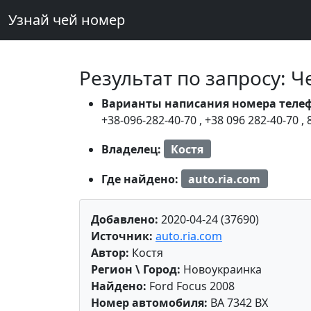
Узнай чей номер
Результат по запросу: 
Варианты написания номера теле
+38-096-282-40-70
,
+38 096 282-40-70
,
Владелец:
Костя
Где найдено:
auto.ria.com
Добавлено:
2020-04-24 (37690)
Источник:
auto.ria.com
Автор:
Костя
Регион \ Город:
Новоукраинка
Найдено:
Ford Focus 2008
Номер автомобиля:
BA 7342 BX