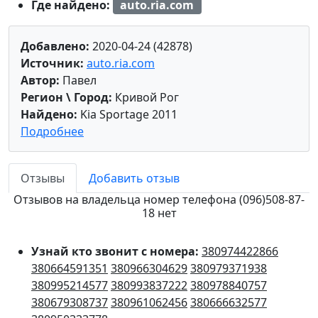
Где найдено:
auto.ria.com
Добавлено:
2020-04-24 (42878)
Источник:
auto.ria.com
Автор:
Павел
Регион \ Город:
Кривой Рог
Найдено:
Kia Sportage 2011
Подробнее
Отзывы
Добавить отзыв
Отзывов на владельца номер телефона (096)508-87-
18 нет
Узнай кто звонит с номера:
380974422866
380664591351
380966304629
380979371938
380995214577
380993837222
380978840757
380679308737
380961062456
380666632577