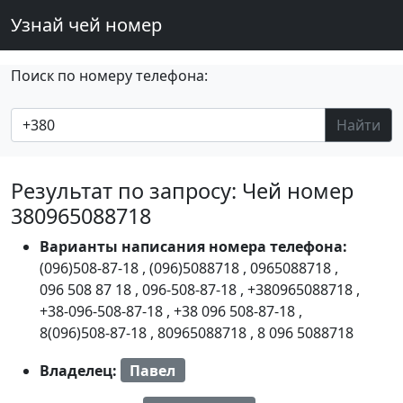
Узнай чей номер
Поиск по номеру телефона:
Найти
Результат по запросу: Чей номер
380965088718
Варианты написания номера телефона:
(096)508-87-18
,
(096)5088718
,
0965088718
,
096 508 87 18
,
096-508-87-18
,
+380965088718
,
+38-096-508-87-18
,
+38 096 508-87-18
,
8(096)508-87-18
,
80965088718
,
8 096 5088718
Владелец:
Павел