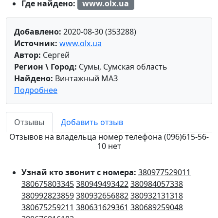
Где найдено:
www.olx.ua
Добавлено:
2020-08-30 (353288)
Источник:
www.olx.ua
Автор:
Сергей
Регион \ Город:
Сумы, Сумская область
Найдено:
Винтажный МАЗ
Подробнее
Отзывы
Добавить отзыв
Отзывов на владельца номер телефона (096)615-56-
10 нет
Узнай кто звонит с номера:
380977529011
380675803345
380949493422
380984057338
380992823859
380932656882
380932131318
380675259211
380631629361
380689259048