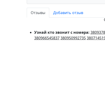
Отзывы
Добавить отзыв
Узнай кто звонит с номера:
380937
380966545837
380950992735
38071451