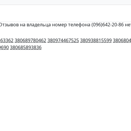
Отзывов на владельца номер телефона (096)642-20-86 не
863362
380689780462
380974467525
380938815599
380680
9690
380685893836