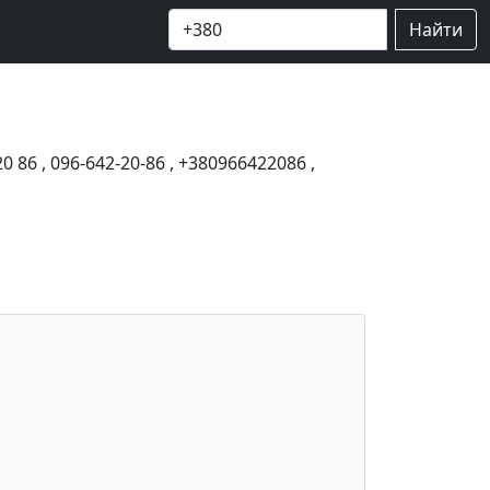
Найти
20 86
,
096-642-20-86
,
+380966422086
,