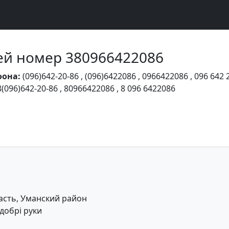
Чей номер 380966422086
фона:
(096)642-20-86
,
(096)6422086
,
0966422086
,
096 642 
8(096)642-20-86
,
80966422086
,
8 096 6422086
асть, Уманский район
добрі руки