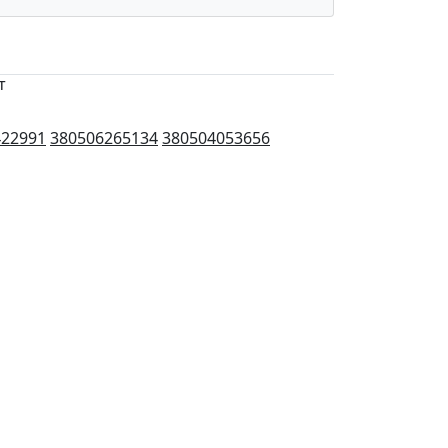
т
422991
380506265134
380504053656