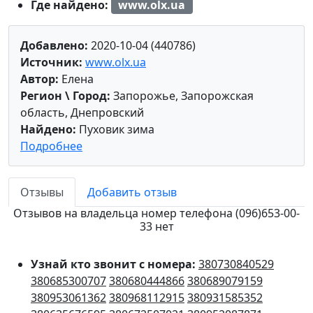
Где найдено:
www.olx.ua
Добавлено:
2020-10-04 (440786)
Источник:
www.olx.ua
Автор:
Елена
Регион \ Город:
Запорожье, Запорожская
область, Днепровский
Найдено:
Пуховик зима
Подробнее
Отзывы
Добавить отзыв
Отзывов на владельца номер телефона (096)653-00-
33 нет
Узнай кто звонит с номера:
380730840529
380685300707
380680444866
380689079159
380953061362
380968112915
380931585352