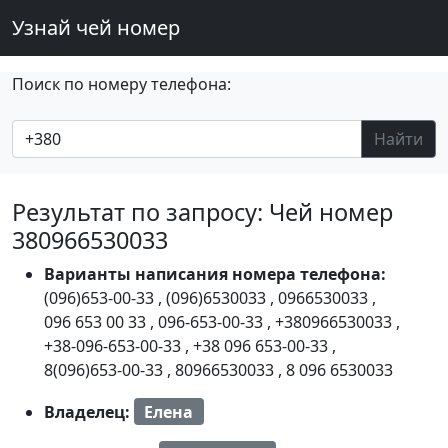
Узнай чей номер
Поиск по номеру телефона:
Найти
Результат по запросу: Чей номер
380966530033
Варианты написания номера телефона:
(096)653-00-33
,
(096)6530033
,
0966530033
,
096 653 00 33
,
096-653-00-33
,
+380966530033
,
+38-096-653-00-33
,
+38 096 653-00-33
,
8(096)653-00-33
,
80966530033
,
8 096 6530033
Владелец:
Елена