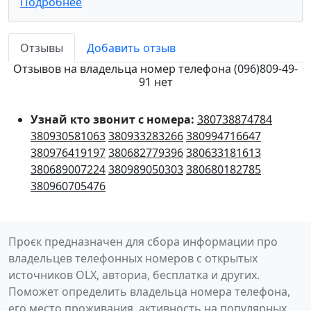
Подробнее
Отзывы
Добавить отзыв
Отзывов на владельца номер телефона (096)809-49-
91 нет
Узнай кто звонит с номера:
380738874784
380930581063
380933283266
380994716647
380976419197
380682779396
380633181613
380689007224
380989050303
380680182785
380960705476
Проєк предназначен для сбора информации про
владельцев телефонных номеров с открытых
источников OLX, авториа, бесплатка и других.
Поможет определить владельца номера телефона,
его место проживания, активность на популярных