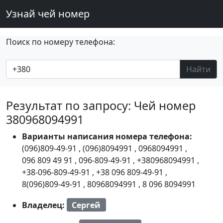
Узнай чей номер
Поиск по номеру телефона:
Найти
Результат по запросу: Чей номер
380968094991
Варианты написания номера телефона:
(096)809-49-91
,
(096)8094991
,
0968094991
,
096 809 49 91
,
096-809-49-91
,
+380968094991
,
+38-096-809-49-91
,
+38 096 809-49-91
,
8(096)809-49-91
,
80968094991
,
8 096 8094991
Владелец:
Сергей