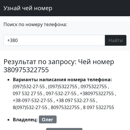
Узнай чей номер
Поиск по номеру телефона:
Найти
Результат по запросу: Чей номер
380975322755
Варианты написания номера телефона:
(097)532-27-55
,
(097)5322755
,
0975322755
,
097 532 27 55
,
097-532-27-55
,
+380975322755
,
+38-097-532-27-55
,
+38 097 532-27-55
,
8(097)532-27-55
,
80975322755
,
8 097 5322755
Владелец:
Олег