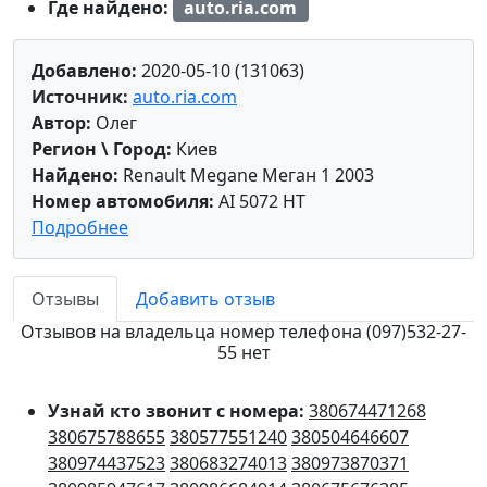
Где найдено:
auto.ria.com
Добавлено:
2020-05-10 (131063)
Источник:
auto.ria.com
Автор:
Олег
Регион \ Город:
Киев
Найдено:
Renault Megane Меган 1 2003
Номер автомобиля:
AI 5072 HT
Подробнее
Отзывы
Добавить отзыв
Отзывов на владельца номер телефона (097)532-27-
55 нет
Узнай кто звонит с номера:
380674471268
380675788655
380577551240
380504646607
380974437523
380683274013
380973870371