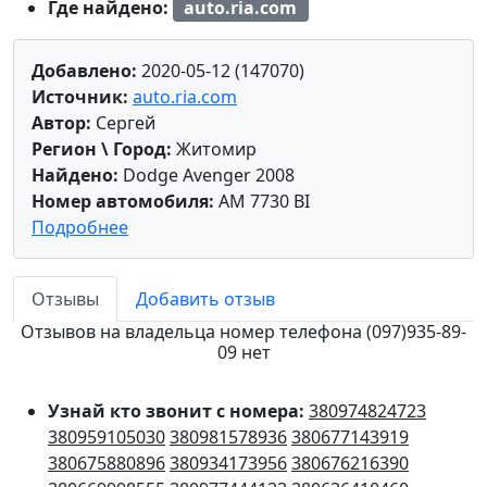
Где найдено:
auto.ria.com
Добавлено:
2020-05-12 (147070)
Источник:
auto.ria.com
Автор:
Сергей
Регион \ Город:
Житомир
Найдено:
Dodge Avenger 2008
Номер автомобиля:
AM 7730 BI
Подробнее
Отзывы
Добавить отзыв
Отзывов на владельца номер телефона (097)935-89-
09 нет
Узнай кто звонит с номера:
380974824723
380959105030
380981578936
380677143919
380675880896
380934173956
380676216390