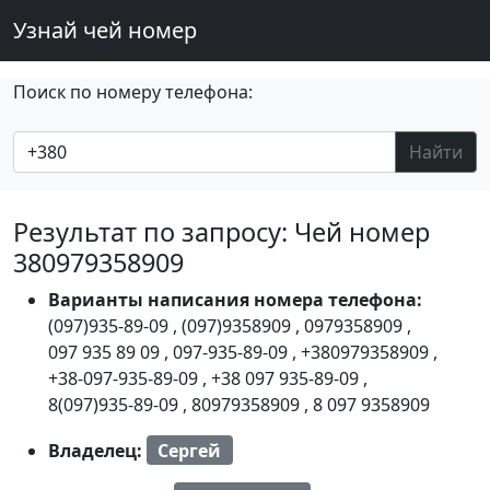
Узнай чей номер
Поиск по номеру телефона:
Найти
Результат по запросу: Чей номер
380979358909
Варианты написания номера телефона:
(097)935-89-09
,
(097)9358909
,
0979358909
,
097 935 89 09
,
097-935-89-09
,
+380979358909
,
+38-097-935-89-09
,
+38 097 935-89-09
,
8(097)935-89-09
,
80979358909
,
8 097 9358909
Владелец:
Сергей