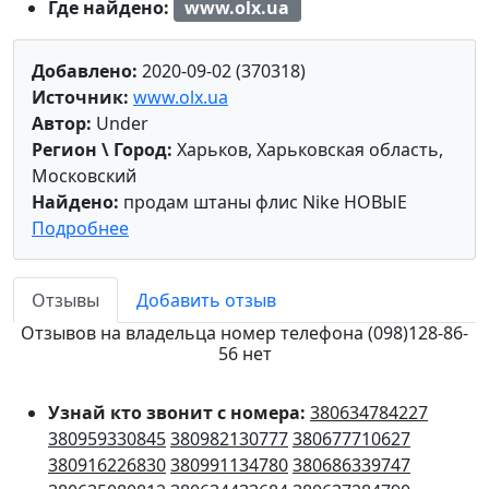
Где найдено:
www.olx.ua
Добавлено:
2020-09-02 (370318)
Источник:
www.olx.ua
Автор:
Under
Регион \ Город:
Харьков, Харьковская область,
Московский
Найдено:
продам штаны флис Nike НОВЫЕ
Подробнее
Отзывы
Добавить отзыв
Отзывов на владельца номер телефона (098)128-86-
56 нет
Узнай кто звонит с номера:
380634784227
380959330845
380982130777
380677710627
380916226830
380991134780
380686339747