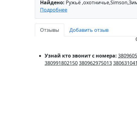
Найдено:
Ружьё ,охотничье,Simson,Зи
Подробнее
Отзывы
Добавить отзыв
Узнай кто звонит с номера:
380960
380991802150
380962975013
38063104