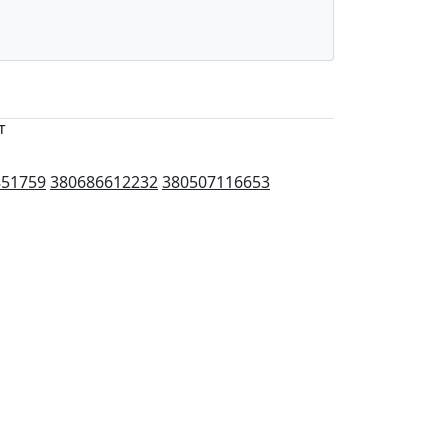
т
851759
380686612232
380507116653