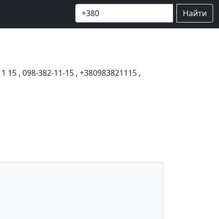
Найти
11 15
,
098-382-11-15
,
+380983821115
,