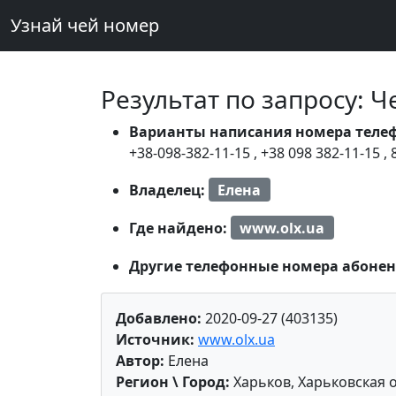
Узнай чей номер
Результат по запросу: 
Варианты написания номера теле
+38-098-382-11-15
,
+38 098 382-11-15
,
Владелец:
Елена
Где найдено:
www.olx.ua
Другие телефонные номера абонен
Добавлено:
2020-09-27 (403135)
Источник:
www.olx.ua
Автор:
Елена
Регион \ Город:
Харьков, Харьковская 