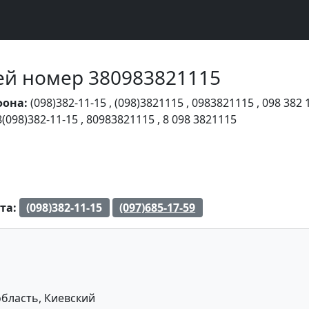
Чей номер 380983821115
фона:
(098)382-11-15
,
(098)3821115
,
0983821115
,
098 382 
8(098)382-11-15
,
80983821115
,
8 098 3821115
та:
(098)382-11-15
(097)685-17-59
область, Киевский