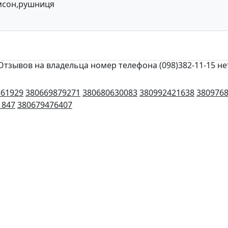
мсон,рушниця
Отзывов на владельца номер телефона (098)382-11-15 не
561929
380669879271
380680630083
380992421638
380976
1847
380679476407