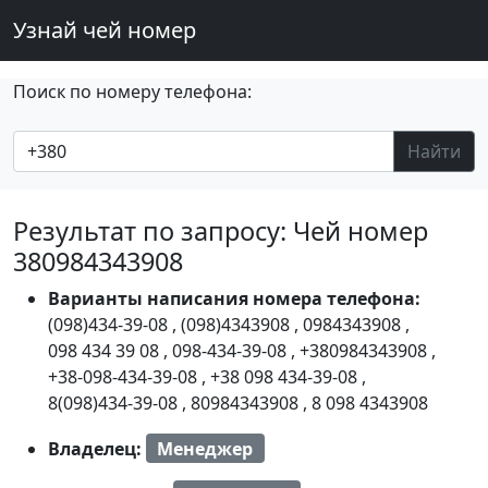
Узнай чей номер
Поиск по номеру телефона:
Найти
Результат по запросу: Чей номер
380984343908
Варианты написания номера телефона:
(098)434-39-08
,
(098)4343908
,
0984343908
,
098 434 39 08
,
098-434-39-08
,
+380984343908
,
+38-098-434-39-08
,
+38 098 434-39-08
,
8(098)434-39-08
,
80984343908
,
8 098 4343908
Владелец:
Менеджер