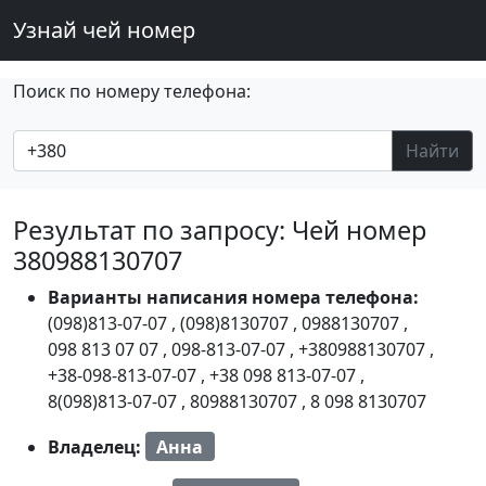
Узнай чей номер
Поиск по номеру телефона:
Найти
Результат по запросу: Чей номер
380988130707
Варианты написания номера телефона:
(098)813-07-07
,
(098)8130707
,
0988130707
,
098 813 07 07
,
098-813-07-07
,
+380988130707
,
+38-098-813-07-07
,
+38 098 813-07-07
,
8(098)813-07-07
,
80988130707
,
8 098 8130707
Владелец:
Анна