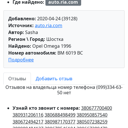
Где найдено:
auto.ria.com
Добавлено:
2020-04-24 (39128)
Источник:
auto.ria.com
Автор:
Sasha
Регион \ Город:
Шостка
Найдено:
Opel Omega 1996
Номер автомобиля:
BM 6019 BC
Подробнее
Отзывы
Добавить отзыв
Отзывов на владельца номер телефона (099)334-63-
50 нет
Узнай кто звонит с номера:
380677700400
380931206116
380688498499
380950857540
380672494217
380987170377
380507238259