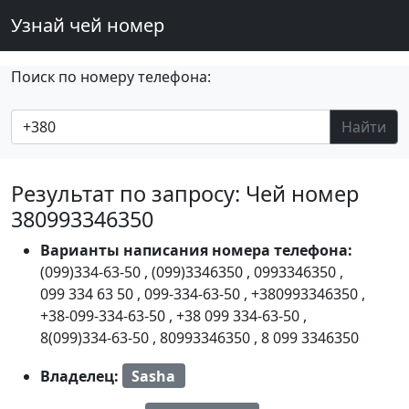
Узнай чей номер
Поиск по номеру телефона:
Найти
Результат по запросу: Чей номер
380993346350
Варианты написания номера телефона:
(099)334-63-50
,
(099)3346350
,
0993346350
,
099 334 63 50
,
099-334-63-50
,
+380993346350
,
+38-099-334-63-50
,
+38 099 334-63-50
,
8(099)334-63-50
,
80993346350
,
8 099 3346350
Владелец:
Sasha