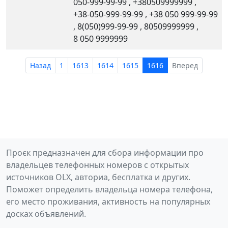
050-999-99-99
,
+380509999999
,
+38-050-999-99-99
,
+38 050 999-99-99
,
8(050)999-99-99
,
80509999999
,
8 050 9999999
Назад
1
1613
1614
1615
1616
Вперед
Проєк предназначен для сбора информации про
владельцев телефонных номеров с открытых
источников OLX, авториа, бесплатка и других.
Поможет определить владельца номера телефона,
его место проживания, активность на популярных
досках объявлений.