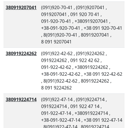
380919207041
(091)920-70-41
,
(091)9207041
,
0919207041
,
091 920 70 41
,
091-920-70-41
,
+380919207041
,
+38-091-920-70-41
,
+38 091 920-70-41
,
8(091)920-70-41
,
80919207041
,
8 091 9207041
380919224262
(091)922-42-62
,
(091)9224262
,
0919224262
,
091 922 42 62
,
091-922-42-62
,
+380919224262
,
+38-091-922-42-62
,
+38 091 922-42-62
,
8(091)922-42-62
,
80919224262
,
8 091 9224262
380919224714
(091)922-47-14
,
(091)9224714
,
0919224714
,
091 922 47 14
,
091-922-47-14
,
+380919224714
,
+38-091-922-47-14
,
+38 091 922-47-14
,
8(091)922-47-14
,
80919224714
,