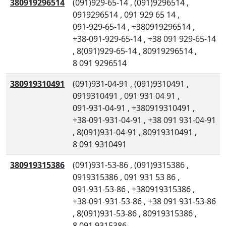
380919296514
(091)929-65-14
,
(091)9296514
,
0919296514
,
091 929 65 14
,
091-929-65-14
,
+380919296514
,
+38-091-929-65-14
,
+38 091 929-65-14
,
8(091)929-65-14
,
80919296514
,
8 091 9296514
380919310491
(091)931-04-91
,
(091)9310491
,
0919310491
,
091 931 04 91
,
091-931-04-91
,
+380919310491
,
+38-091-931-04-91
,
+38 091 931-04-91
,
8(091)931-04-91
,
80919310491
,
8 091 9310491
380919315386
(091)931-53-86
,
(091)9315386
,
0919315386
,
091 931 53 86
,
091-931-53-86
,
+380919315386
,
+38-091-931-53-86
,
+38 091 931-53-86
,
8(091)931-53-86
,
80919315386
,
8 091 9315386