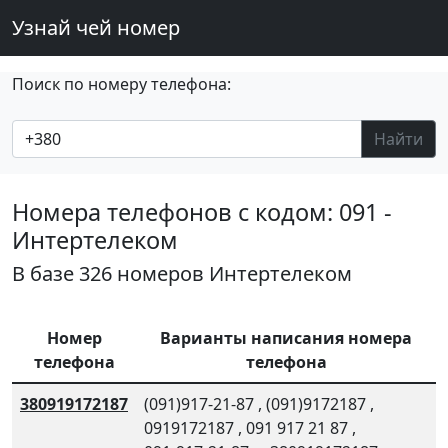
Узнай чей номер
Поиск по номеру телефона:
Найти
Номера телефонов с кодом: 091 -
Интертелеком
В базе 326 номеров Интертелеком
Номер
Варианты написания номера
телефона
телефона
380919172187
(091)917-21-87
,
(091)9172187
,
0919172187
,
091 917 21 87
,