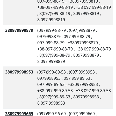
097-999-88-19
,
+380979998819
,
+38-097-999-88-19
,
+38 097 999-88-19
,
8(097)999-88-19
,
80979998819
,
8 097 9998819
380979998879
(097)999-88-79
,
(097)9998879
,
0979998879
,
097 999 88 79
,
097-999-88-79
,
+380979998879
,
+38-097-999-88-79
,
+38 097 999-88-79
,
8(097)999-88-79
,
80979998879
,
8 097 9998879
380979998953
(097)999-89-53
,
(097)9998953
,
0979998953
,
097 999 89 53
,
097-999-89-53
,
+380979998953
,
+38-097-999-89-53
,
+38 097 999-89-53
,
8(097)999-89-53
,
80979998953
,
8 097 9998953
380979999669
(097)999-96-69
,
(097)9999669
,