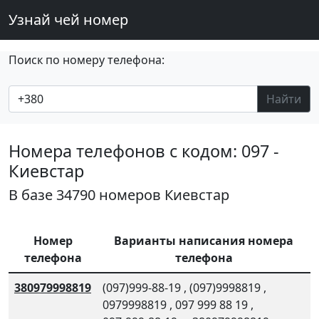
Узнай чей номер
Поиск по номеру телефона:
Найти
Номера телефонов с кодом: 097 -
Киевстар
В базе 34790 номеров Киевстар
Номер
Варианты написания номера
телефона
телефона
380979998819
(097)999-88-19
,
(097)9998819
,
0979998819
,
097 999 88 19
,