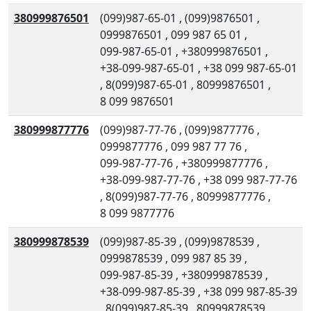
380999876501
(099)987-65-01
,
(099)9876501
,
0999876501
,
099 987 65 01
,
099-987-65-01
,
+380999876501
,
+38-099-987-65-01
,
+38 099 987-65-01
,
8(099)987-65-01
,
80999876501
,
8 099 9876501
380999877776
(099)987-77-76
,
(099)9877776
,
0999877776
,
099 987 77 76
,
099-987-77-76
,
+380999877776
,
+38-099-987-77-76
,
+38 099 987-77-76
,
8(099)987-77-76
,
80999877776
,
8 099 9877776
380999878539
(099)987-85-39
,
(099)9878539
,
0999878539
,
099 987 85 39
,
099-987-85-39
,
+380999878539
,
+38-099-987-85-39
,
+38 099 987-85-39
,
8(099)987-85-39
,
80999878539
,