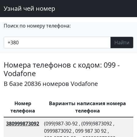
Узнай чей номер
Поиск по номеру телефона:
Найти
Номера телефонов с кодом: 099 -
Vodafone
В базе 20836 номеров Vodafone
Номер
Варианты написания номера
телефона
телефона
380999873092
(099)987-30-92
,
(099)9873092
,
0999873092
,
099 987 30 92
,