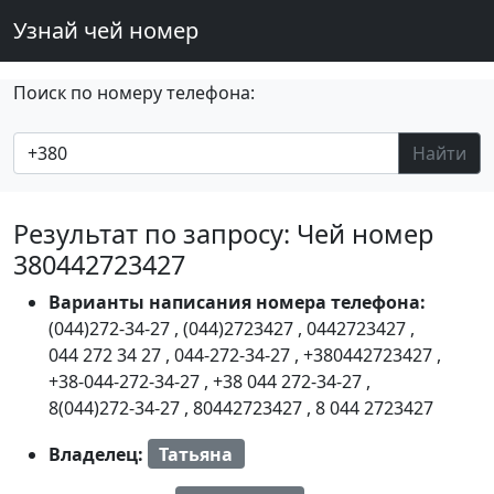
Узнай чей номер
Поиск по номеру телефона:
Найти
Результат по запросу: Чей номер
380442723427
Варианты написания номера телефона:
(044)272-34-27
,
(044)2723427
,
0442723427
,
044 272 34 27
,
044-272-34-27
,
+380442723427
,
+38-044-272-34-27
,
+38 044 272-34-27
,
8(044)272-34-27
,
80442723427
,
8 044 2723427
Владелец:
Татьяна