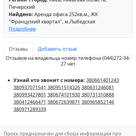
Печерский
Найдено:
Аренда офиса 252кв.м., ЖК
"Французкий квартал", м.Лыбедская
Подробнее
Отзывы
Добавить отзыв
Отзывов на владельца номер телефона (044)272-34-
27 нет
Узнай кто звонит с номера:
380661401243
380937071541
380951514326
380631246081
380993427801
380674101930
380731310888
380412466471
380672639871
380965852146
380971289339
Проєк предназначен для сбора информации про