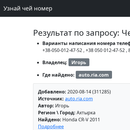
Узнай чей номер
Результат по запросу: 
Варианты написания номера теле
+38-050-012-47-52
,
+38 050 012-47-52
,
Владелец:
Игорь
Где найдено:
auto.ria.com
Добавлено:
2020-08-14 (311285)
Источник:
auto.ria.com
Автор:
Игорь
Регион \ Город:
Ахтырка
Найдено:
Honda CR-V 2011
Подробнее