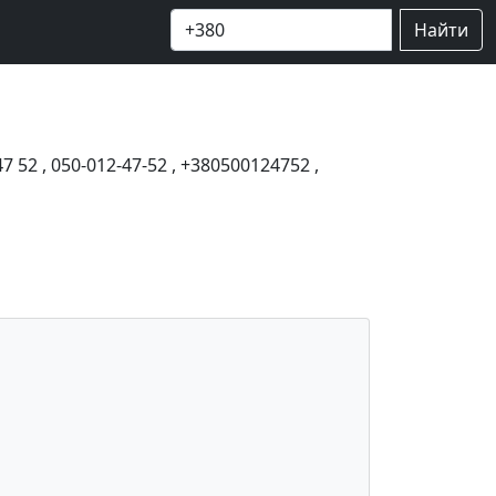
Найти
47 52
,
050-012-47-52
,
+380500124752
,