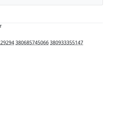
т
229294
380685745066
380933355147