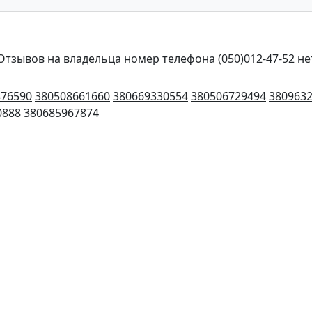
Отзывов на владельца номер телефона (050)012-47-52 не
476590
380508661660
380669330554
380506729494
380963
0888
380685967874