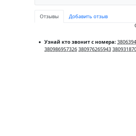
Отзывы
Добавить отзыв
Узнай кто звонит с номера:
380639
380986957326
380976265943
38093187